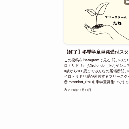
【終了】冬季学童単発受付スタ
この投稿をInstagramで見る 憩いの
ロトリドリ』(@irotoridori_ikoi)が
0歳から100歳までみんなの居場所憩
イロトリドリ🌈が運営するフリースク
@irotoridori_ikoi 冬季学童募集中です⛄.
2025年11月11日