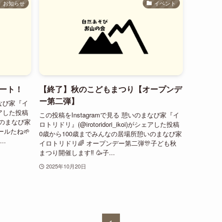
お知らせ
イベント
ート！
【終了】秋のこどもまつり【オープンデ
ー第二弾】
まなび家『イ
シェアした投稿
この投稿をInstagramで見る 憩いのまなび家『イ
いのまなび家
ロトリドリ』(@irotoridori_ikoi)がシェアした投稿
ールたね🌱
0歳から100歳までみんなの居場所憩いのまなび家
..
イロトリドリ🌈 オープンデー第二弾🎊子ども秋
まつり開催します‼️ 🥳子...
2025年10月20日