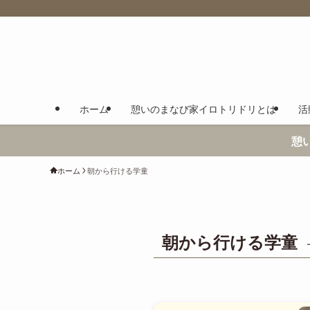
ホーム
憩いのまなび家イロトリドリとは
活
憩
ホーム
朝から行ける学童
朝から行ける学童