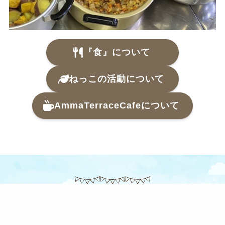
『食
』
について
ねっこの活動について
AmmaTerraceCafeについて
お知らせ
ホーム
申し込み
公式LINE
Instagram
news