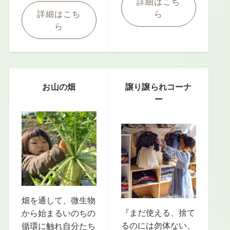
詳細はこち
詳細はこち
ら
ら
お山の畑
譲り譲られコーナ
ー
畑を通して、微生物
『まだ使える、捨て
から始まるいのちの
るのには勿体ない、
循環に触れ自分たち