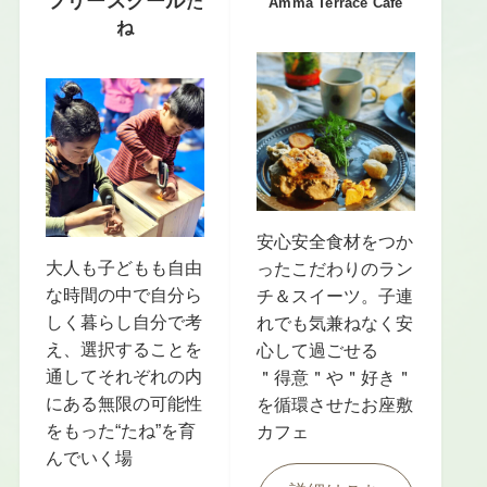
フリースクール
た
Amma Terrace Cafe
ね
安心安全食材をつか
大人も子どもも自由
ったこだわりのラン
な時間の中で自分ら
チ＆スイーツ。子連
しく暮らし自分で考
れでも気兼ねなく安
え、選択することを
心して過ごせる
通してそれぞれの内
＂得意＂や＂好き＂
にある無限の可能性
を循環させたお座敷
をもった“たね”を育
カフェ
んでいく場