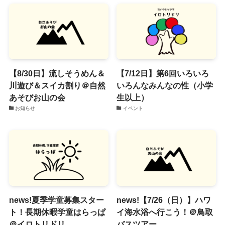
【8/30日】流しそうめん＆
【7/12日】第6回いろいろ
川遊び＆スイカ割り＠自然
いろんなみんなの性（小学
あそびお山の会
生以上）
お知らせ
イベント
news!夏季学童募集スター
news!【7/26（日）】ハワ
ト！長期休暇学童はらっぱ
イ海水浴へ行こう！＠鳥取
＠イロトリドリ
バスツアー